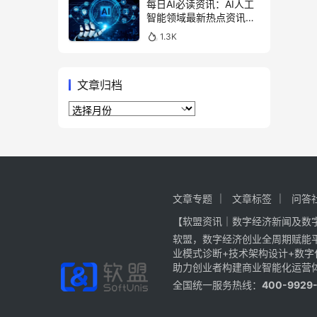
每日AI必读资讯：AI人工
智能领域最新热点资讯汇
总（2026年1月10日）
1.3K
文章归档
文
章
归
档
文章专题
文章标签
问答
【软盟资讯｜数字经济新闻及数
软盟，数字经济创业全周期赋能
业模式诊断+技术架构设计+数
助力创业者构建商业智能化运营
全国统一服务热线：
400-9929-