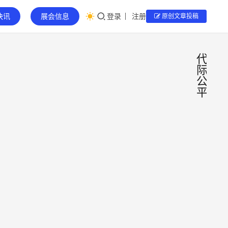
快讯
展会信息
登录
注册
原创文章投稿
代
际
公
平
80
岁，
然后
当“80
岁”写
呢？
入国家
——
规划，
软盟
3.2
一场关
资
业界
于“谁
讯-
焦点
亿人
买单、
钱睿
2026