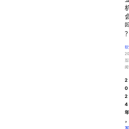
软
2
互
阅
2
0
2
4