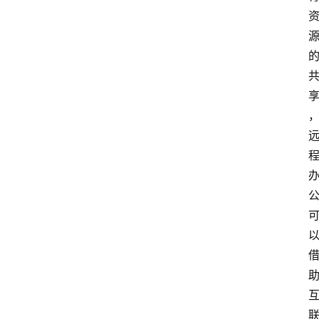
I
人
工
智
能
业
界
焦
点
互
联