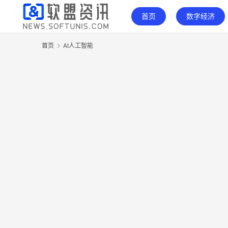
首页
数字经济
首页
AI人工智能