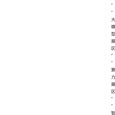
”
“
”
“
”
“