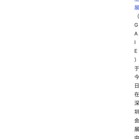
G
A
I
E