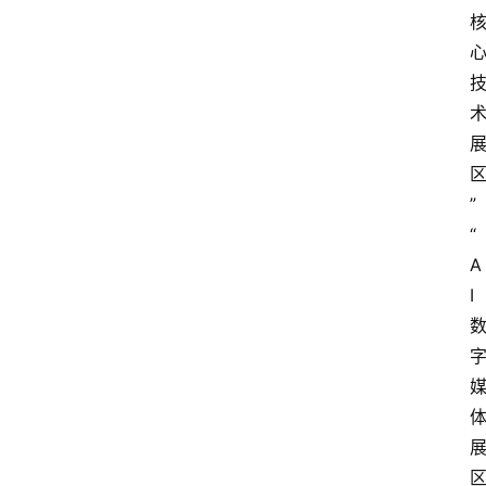
息
”
“
A
I