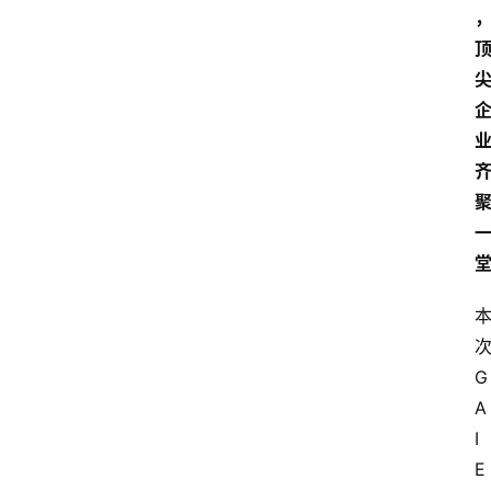
G
A
I
E