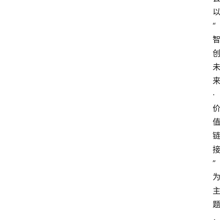
“
·
”