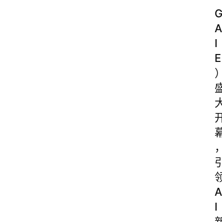
A
I
E
A
I