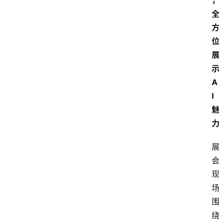
I
人
工
智
A
能
I
业
界
焦
点
登录
注册
互
联