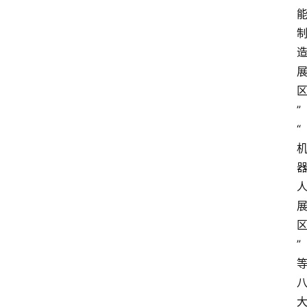
”
“
”