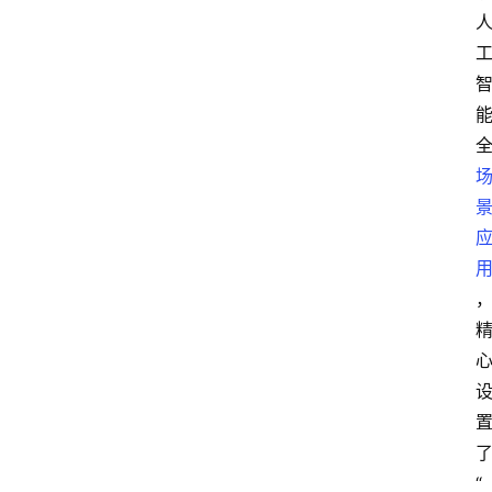
网
创
业
每
日
快
讯
展
会
信
“