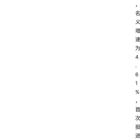
4
.
6
1
%