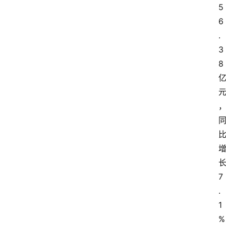
5
6
.
3
8
7
.
1
%