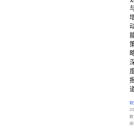
软
2
数
阅