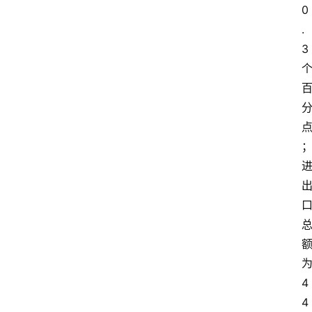
0
网
.
创
3
业
每
日
快
讯
展
会
4
信
4