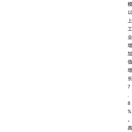
7
.
8
%