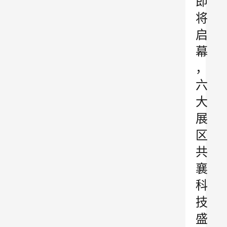
即
将
启
幕
，
六
大
展
区
共
襄
科
技
盛