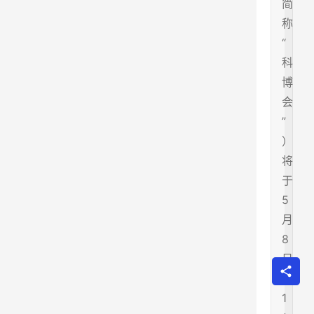
简
称
“
科
博
会
”
）
将
于
5
月
8
日
至
1