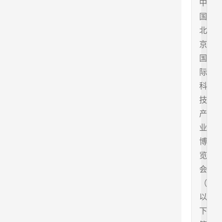
中
国
北
京
国
际
科
技
产
业
博
览
会
（
以
下