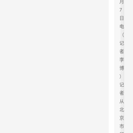
月
7
日
电
（
记
者
李
博
）
记
者
从
北
京
市