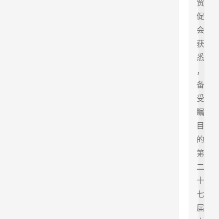
贸
促
会
获
悉
，
备
受
瞩
目
的
第
二
十
七
届