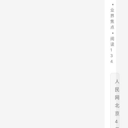
•
业
界
焦
点
•
阅
读
1
3
4
人
民
网
北
京
4