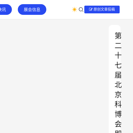
快讯
展会信息
原创文章投稿
第
二
十
七
届
北
京
科
博
会