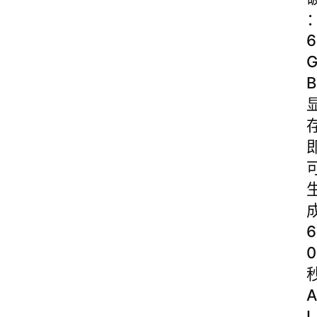
6
B
6
0
A
I