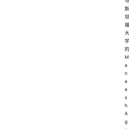
M
a
n
e
e
s
h 
A
g