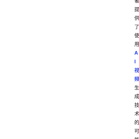
网
创
业
A
每
I
日
快
讯
展
会
信