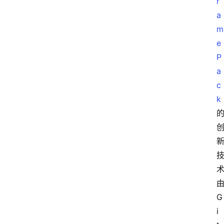
r
a
m
e
P
a
c
k
G
i