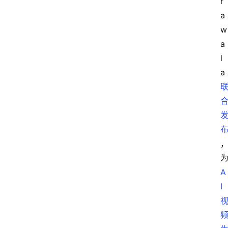
r
a
w
a
l
a
A
I