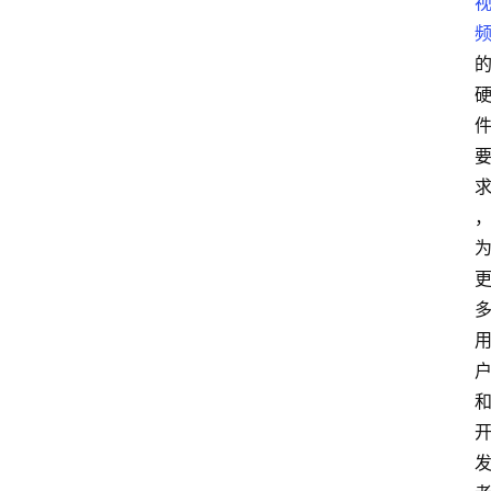
I
人
工
智
能
业
界
焦
点
登录
注册
互
联