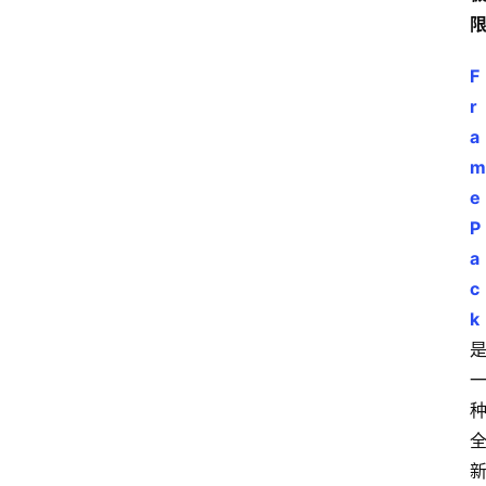
F
r
a
m
e
P
a
c
k