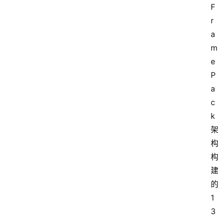
F
r
a
m
e
P
a
c
k
1
3