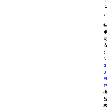
息
6
G
B