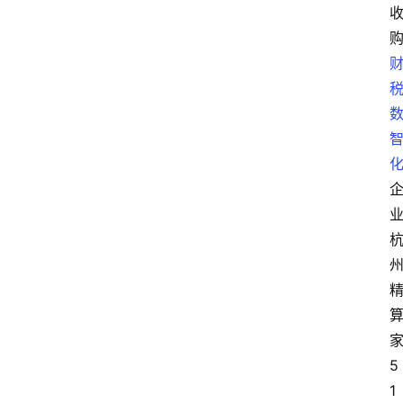
焦
点
登录
注册
互
联
网
创
业
每
日
5
快
1