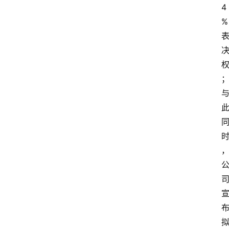
数
4
字
%
经
济
A
I
人
工
智
能
业
界