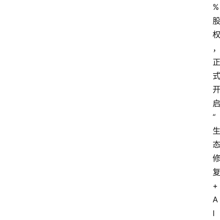
%
讯
展
会
信
息
“
+
A
I