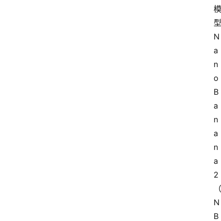
N
a
n
o 
B
a
n
a
n
a 
2
N
B