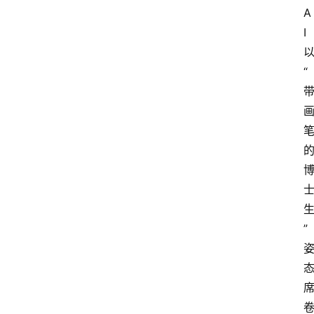
A
I
“
”