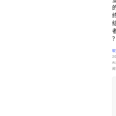
软
2
A
阅