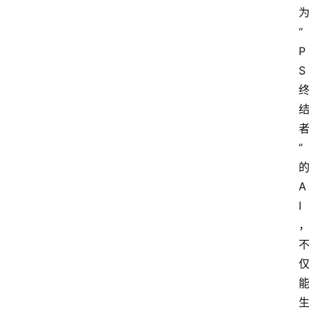
焦
“
点
P
登录
注册
S
互
联
网
”
创
业
A
I
每
日
快