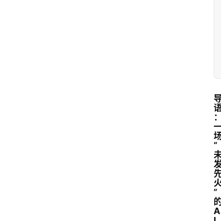
“
”
A
I