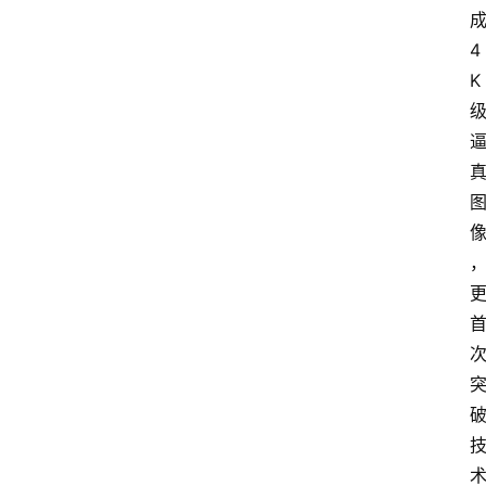
讯
4
K
展
会
信
息