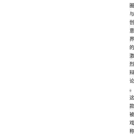
数
字
经
济
A
I
人
工
智
能
业
界