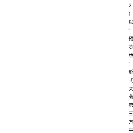
2
“
”