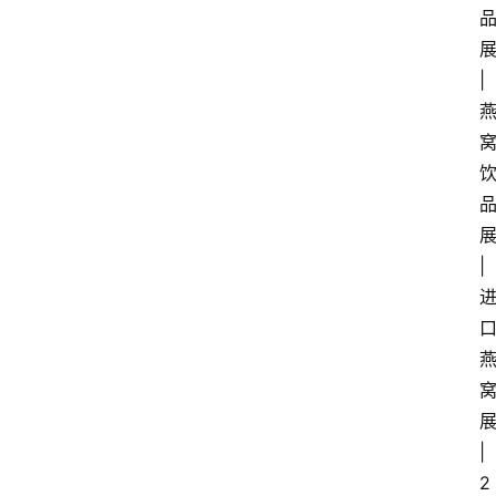
讯
|
展
会
信
息
|
|
2