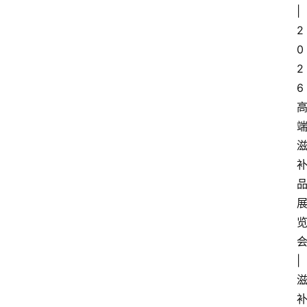
|
焦
2
点
0
2
互
6
联
网
创
业
每
|
日
快