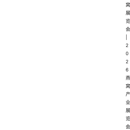
数
字
经
济
|
2
A
0
I
2
6
人
工
智
能
业
界