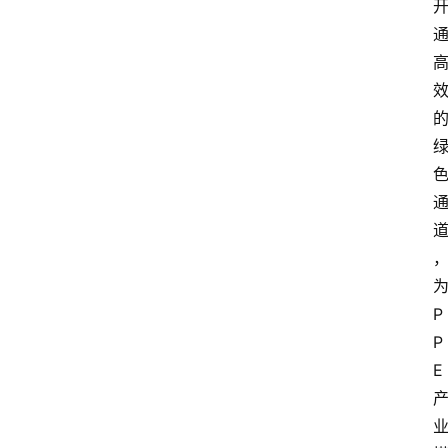
P
P
E