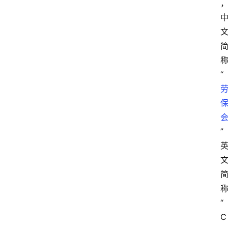
“
” 
“
C