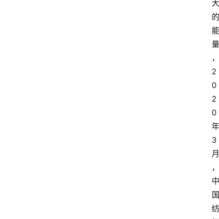
焦
点
互
2
联
0
网
2
0
创
业
3
每
日
快