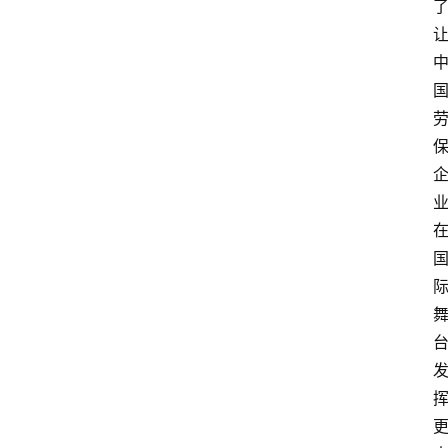
数
字
经
济
A
I
人
工
智
能
业
界