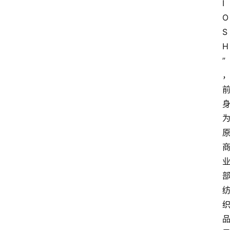
I
O
S
H
”