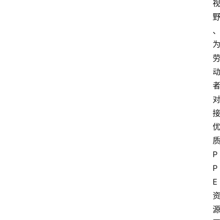
P
P
E