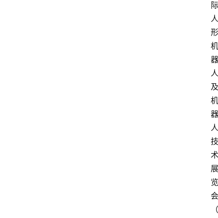
数
字
经
济
A
I
人
工
智
能
业
界