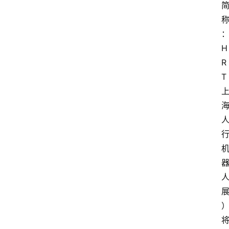
焦
点
登录
注册
H
R
互
T
联
网
创
业
每
日
快