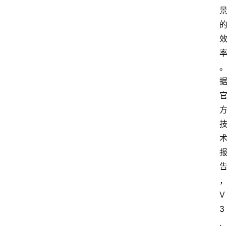
V
3
.