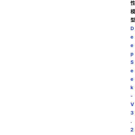
D
e
e
p
S
e
e
k
-
V
3
.
2