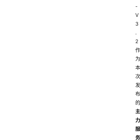
-
V
3
.
2