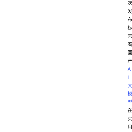
A
I
首
页