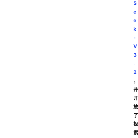
S
e
e
k
-
V
3
.
2