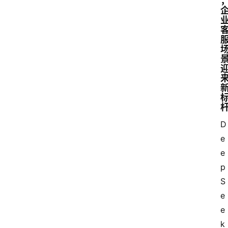
D
e
e
p
S
e
e
k