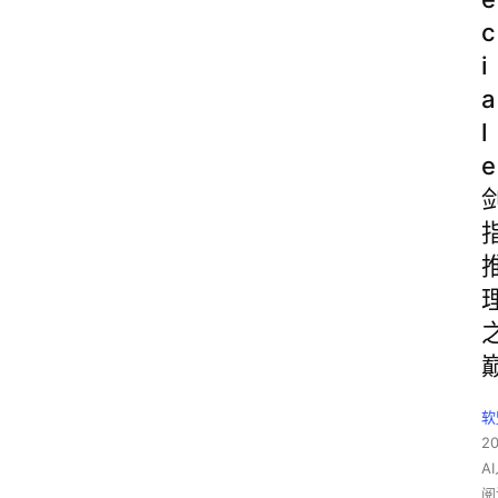
c
i
a
l
e
软
2
A
阅