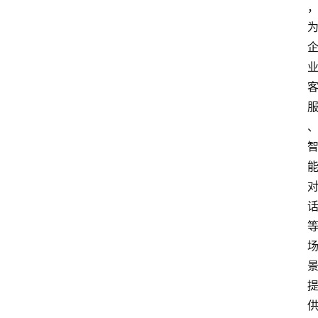
焦
点
登录
注册
互
联
网
创
业
每
日
快