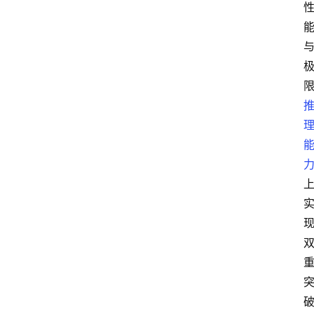
数
字
经
济
A
I
人
工
智
能
业
界