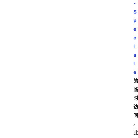
-
S
p
e
c
i
a
l
e