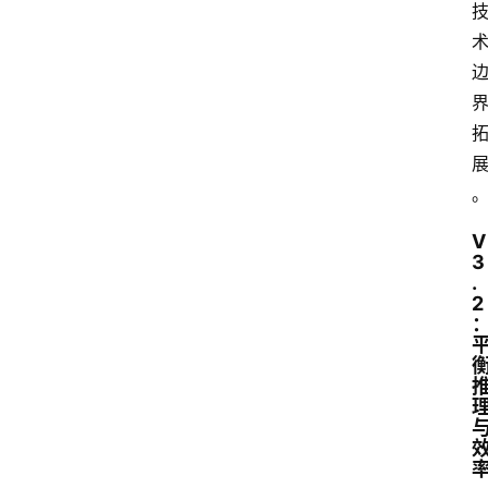
V
3
.
2