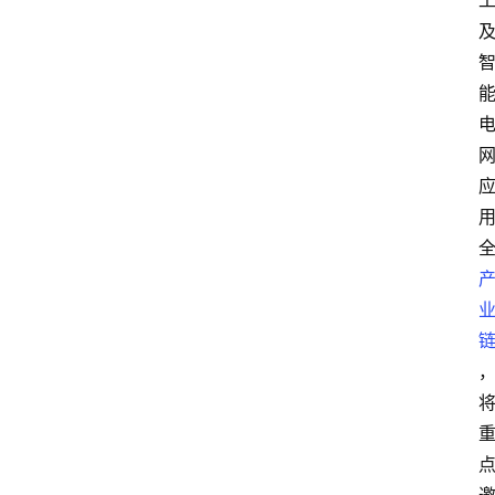
数
字
经
济
A
I
人
工
智
能
业
界