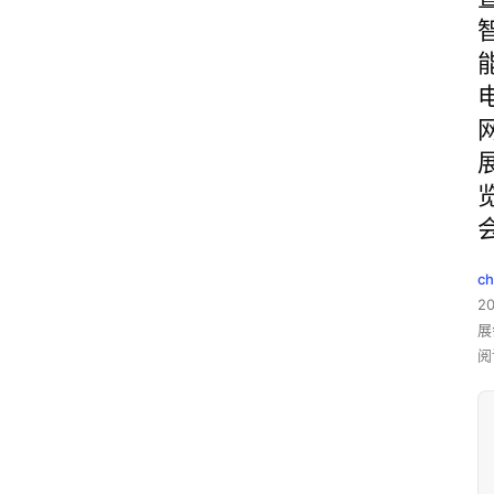
c
2
展
阅