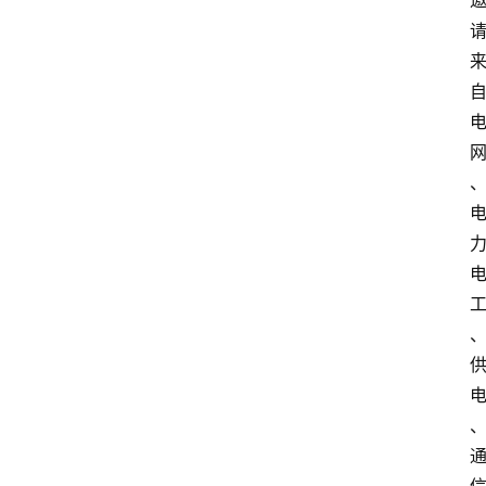
焦
点
登录
注册
互
网
联
网
创
业
每
日
快