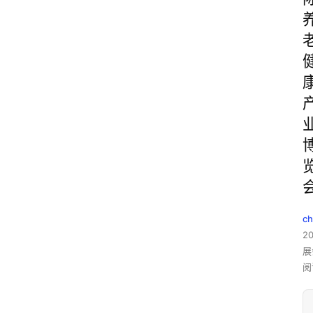
c
2
展
阅