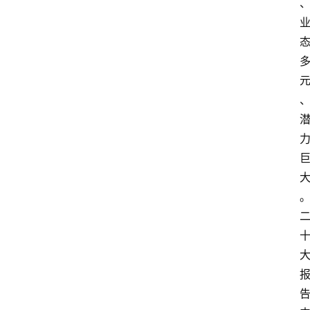
焦
点
登录
注册
互
联
网
创
业
每
日
快