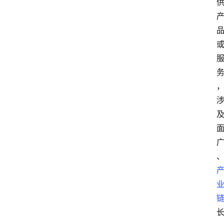
数
字
经
济
A
I
人
工
智
能
业
界