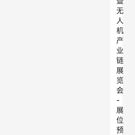
暨
无
人
机
产
业
链
展
览
会
-
展
位
预