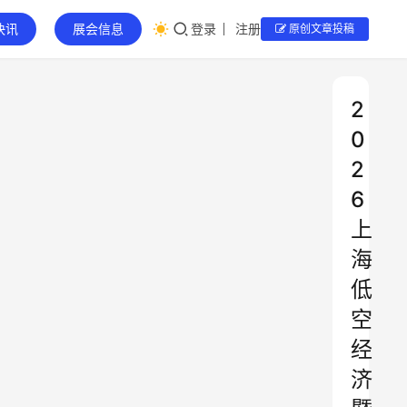
快讯
展会信息
登录
注册
原创文章投稿
2
0
2
6
上
海
低
空
经
济