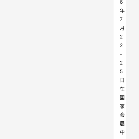
6
年
7
月
2
2
-
2
5
日
在
国
家
会
展
中