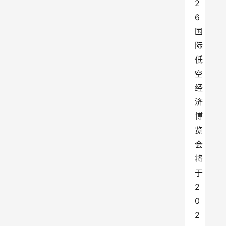
2
6
国
际
低
空
经
济
博
览
会
将
于
2
0
2