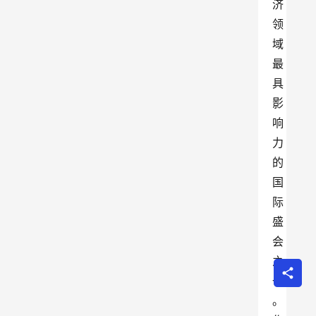
济
领
域
最
具
影
响
力
的
国
际
盛
会
之
一
。