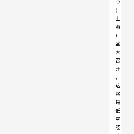
心
(
上
海
)
盛
大
召
开
，
这
将
是
低
空
经