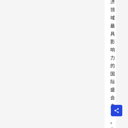
济
领
域
最
具
影
响
力
的
国
际
盛
会
之
一
。