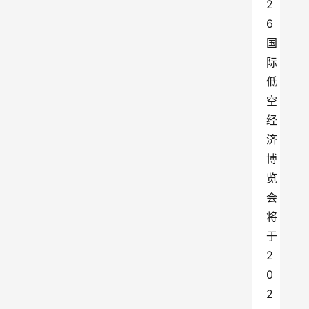
2
6
国
际
低
空
经
济
博
览
会
将
于
2
0
2