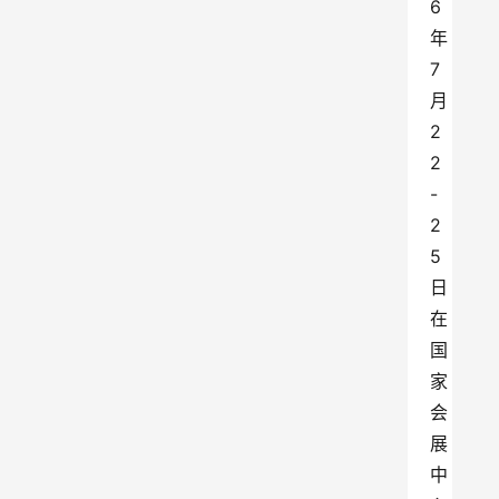
6
年
7
月
2
2
-
2
5
日
在
国
家
会
展
中