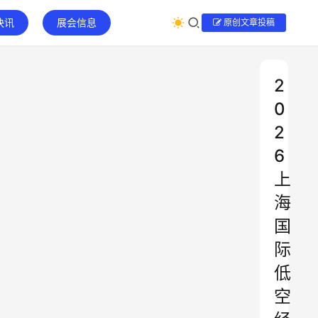
快讯
展会信息
原创文章投稿
2
0
2
6
上
海
国
际
低
空