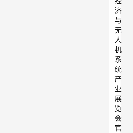
经
济
与
无
人
机
系
统
产
业
展
览
会
官