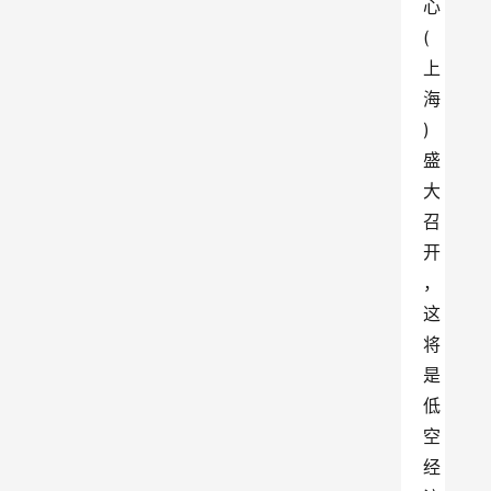
心
(
上
海
)
盛
大
召
开
，
这
将
是
低
空
经