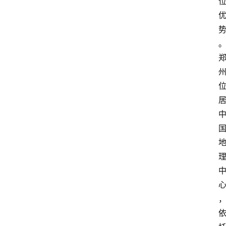
数
字
经
济
A
I
人
工
智
能
业
界