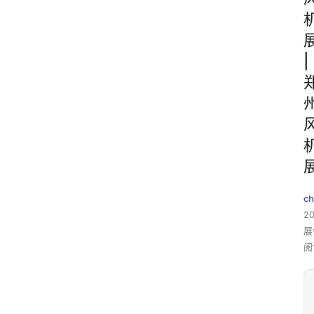
|
c
2
展
阅