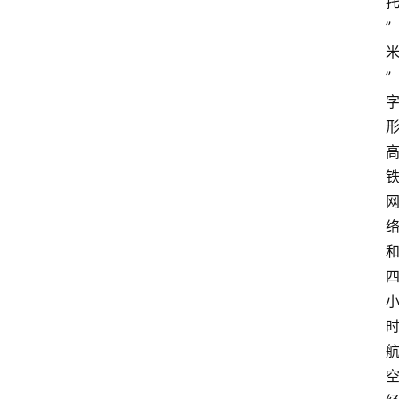
焦
”
点
”
登录
注册
互
联
网
创
业
每
日
快