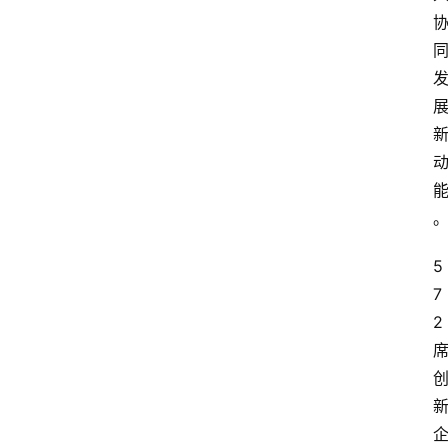
数
字
经
济
A
I
人
5
工
7
智
2
能
业
界