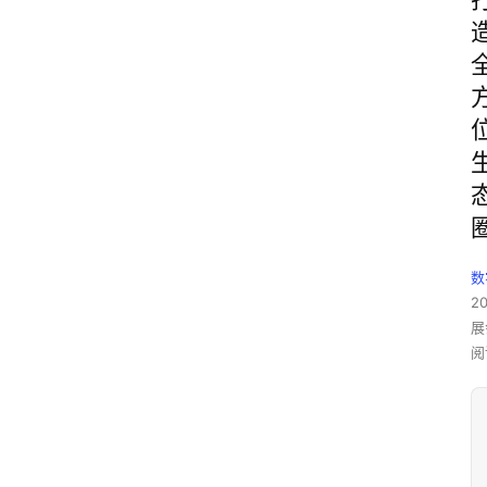
数
2
展
阅