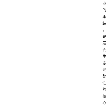
焦
点
登录
注册
互
联
网
创
业
每
日
快