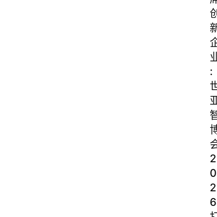
:
2
0
2
6