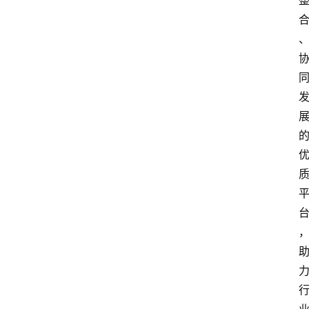
数
字
经
济
A
I
人
工
智
能
业
界