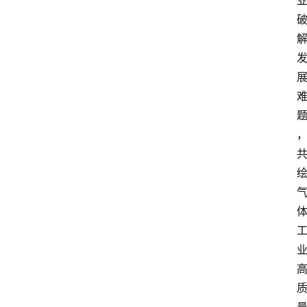
焦
点
登录
注册
互
联
网
创
业
每
日
快