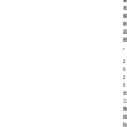
讯
展
会
信
息
2
0
2
5