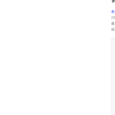
参
2
展
阅