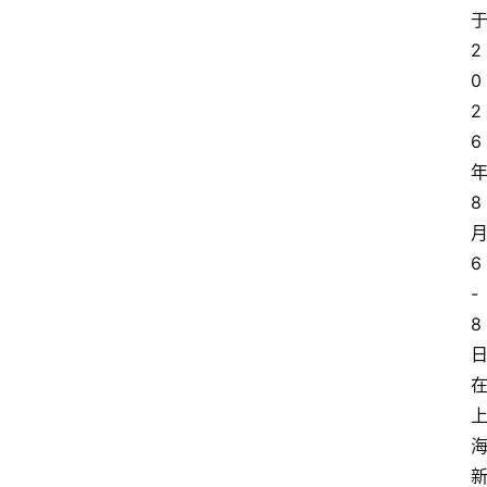
焦
2
点
0
登录
注册
2
互
6
联
8
网
创
6
业
-
8
每
日
快