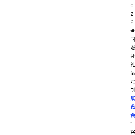
数
0
字
2
6
经
济
A
I
人
工
智
能
业
”
界