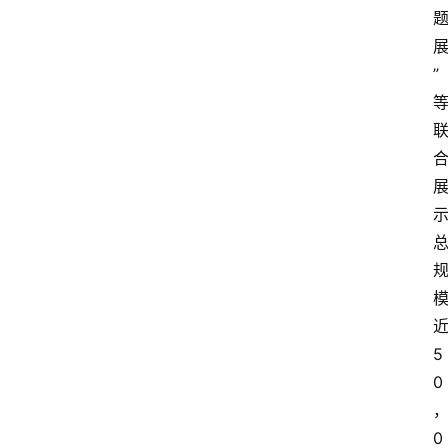
”
5
0
0