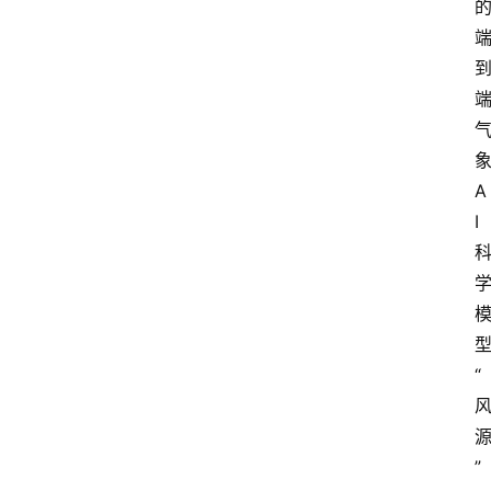
数
字
经
济
A
A
I
I
人
工
智
“
能
业
”
界