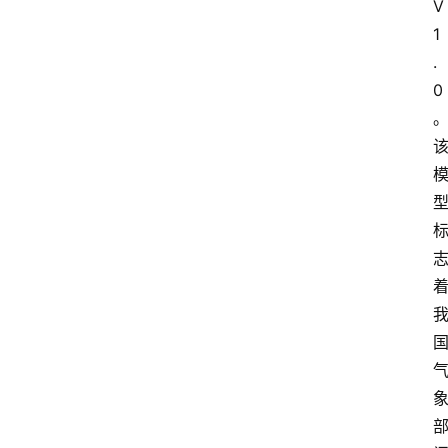
V
焦
1
.
点
0
登录
注册
互
联
网
创
业
每
日
快