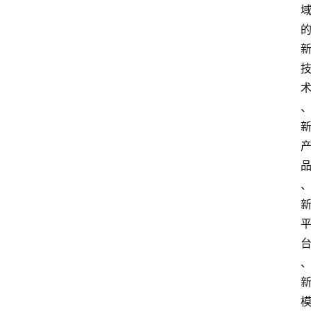
界
焦
点
互
联
网
创
业
每
日
快