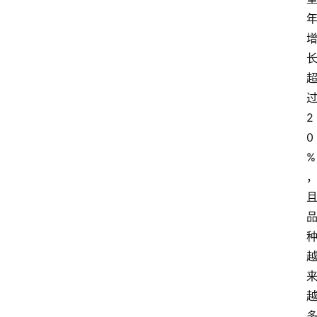
过
2
0
%