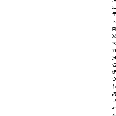
焦
点
登录
注册
互
联
网
创
业
每
日
快