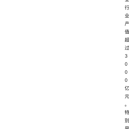
数
字
经
济
过
A
3
I
0
人
0
工
0 
智
能
业
界