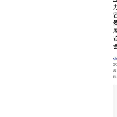
c
2
展
阅