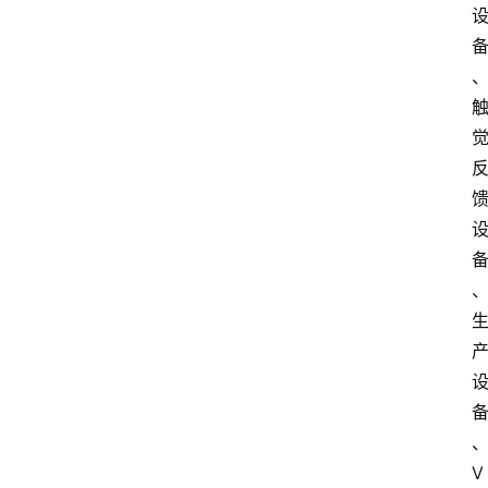
数
字
经
济
A
I
人
工
智
能
业
V