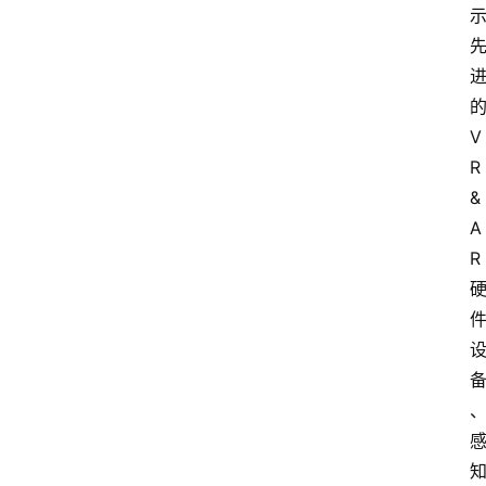
V
R
&
A
R
首
页