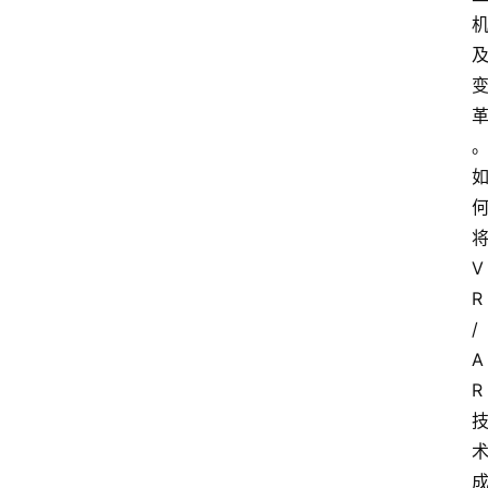
V
R
/
A
R