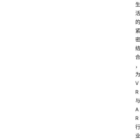
V
R
A
R