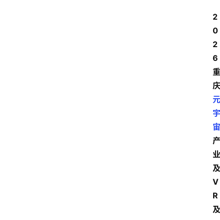
2
0
2
6
V
R