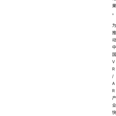
V
R
/
A
R