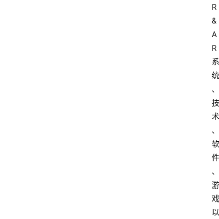
界
R
&
焦
A
点
R
互
联
网
创
业
每
日
快