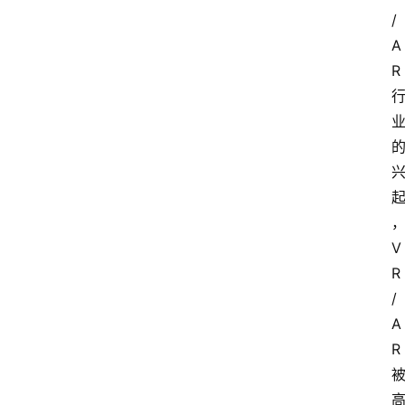
/
A
R
V
R
/
A
R