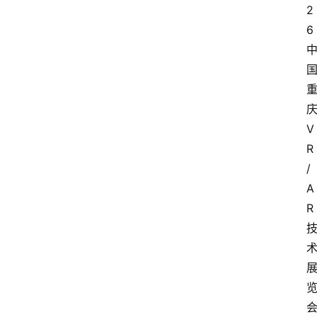
2
6
V
R
/
A
R