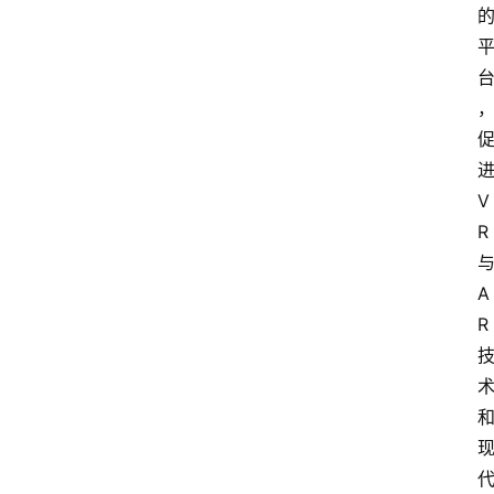
V
R
A
R