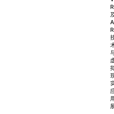
R
A
R