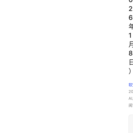
2
6
1
8
软
2
A
阅