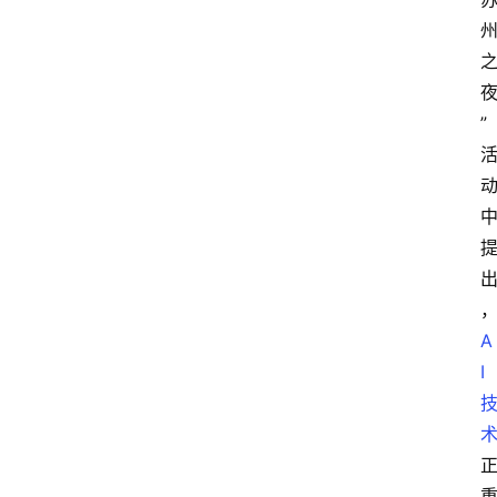
”
A
I