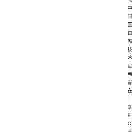
“
O
P
C