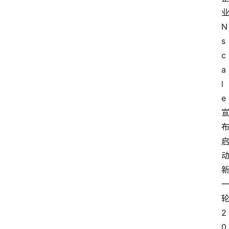
N
s
c
a
l
e
2
0