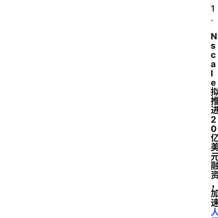
1
.
N
s
c
a
l
e
2
0