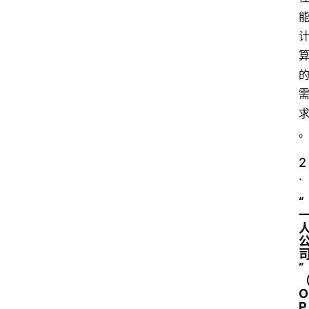
2
.
“
”
O
P