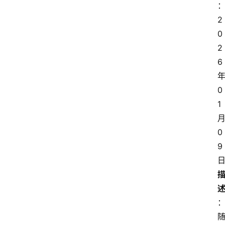
I
2
人
0
2
工
6
智
能
0
1
业
0
界
9
焦
点
登录
注册
互
联