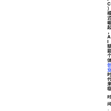
C
A
I