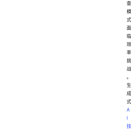
息
A
I