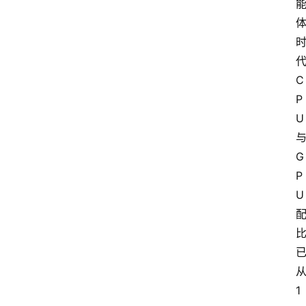
C
P
U
G
P
U
1