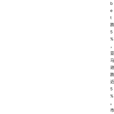
b
焦
e
点
t
登录
注册
互
5
%
联
网
创
业
5
每
%
日
快