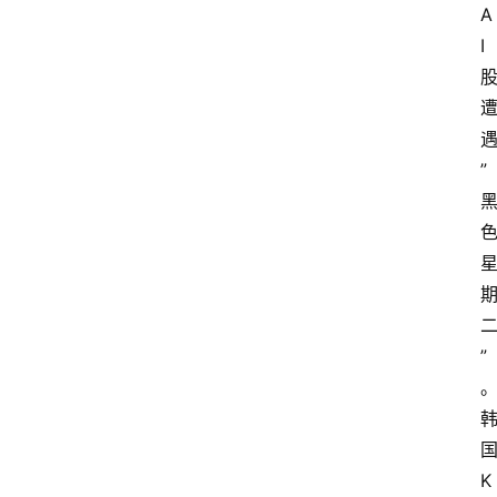
A
I
”
”
K