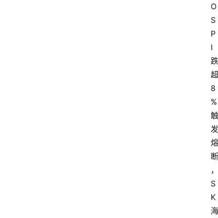
O
S
P
I
8
%
S
K