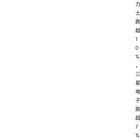
1
0
%
首
页
7
%