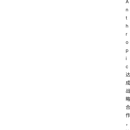
A
n
t
h
r
o
p
i
c