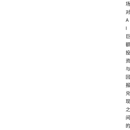
讯
A
展
I
会
信
息