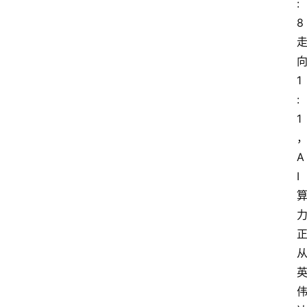
:
8
1
:
1
A
I