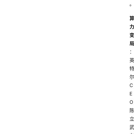
C
E
O