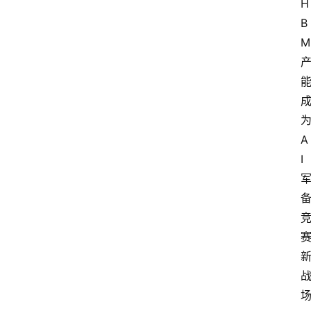
H
B
M
A
I