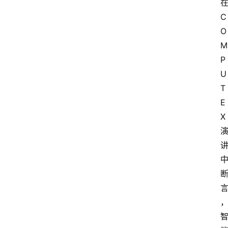
C
O
M
P
U
T
E
X