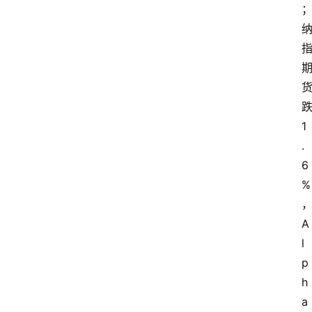
数
字
经
济
A
1
I
.
6
人
%
工
智
A
能
l
p
h
业
a
界