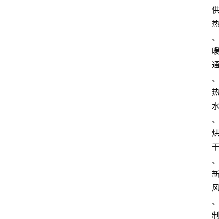
界
焦
点
登录
注册
互
联
网
创
业
每
日
快