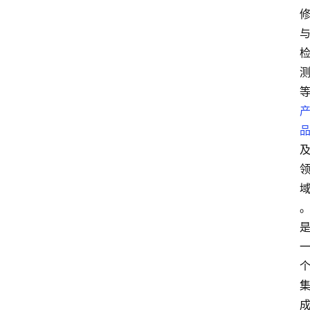
数
字
经
济
A
I
人
工
智
能
业