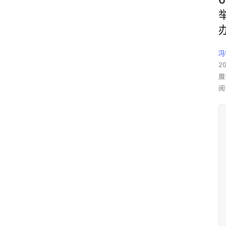
冯
2
展
阅