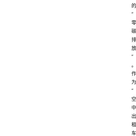
“
”
“