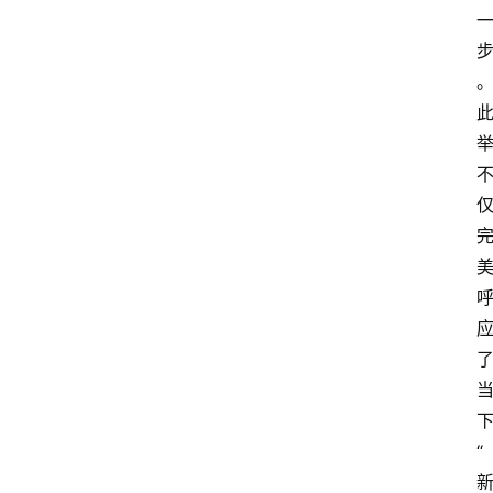
界
焦
点
登录
注册
互
联
网
创
业
每
日
“
快