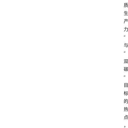
讯
展
会
”
信
“
息
”