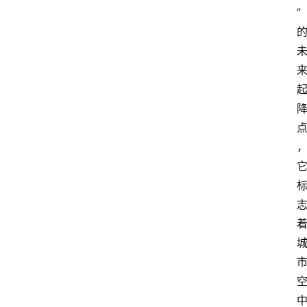
”
首
页