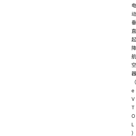
e
V
T
O
L