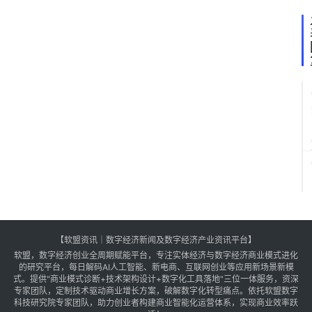
【软盟资讯｜数字经济新闻及数字经济产业资讯平台】
软盟，数字经济创业全周期赋能平台，专注实体经济与数字经济商业模式进化
的研究平台，每日解码AI人工智能、新电商、互联网创业等应用新场景新模
式。提供"商业模式诊断+技术架构设计+数字化工具落地"三位一体服务，资深
专家团队，定制技术驱动商业增长方案，破解数字化转型痛点。依托软盟数字
科技研究院专家团队，助力创业者构建商业智能化运营体系，实现商业效率跃