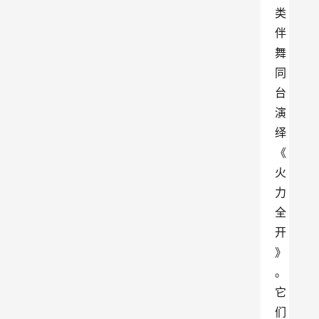
类
伴
舞
同
台
演
绎
《
火
力
全
开
》
。
它
们