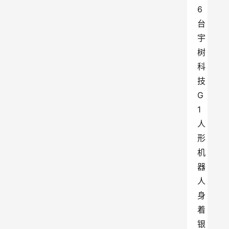
6
台
宇
树
科
技
G
1
人
形
机
器
人
身
着
银