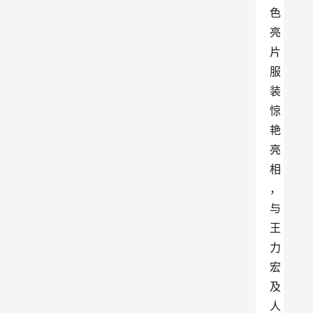
色
亮
片
服
装
惊
艳
亮
相
，
与
王
力
宏
及
人