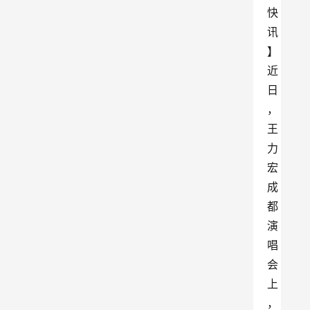
快
讯
】
近
日
，
王
力
宏
成
都
演
唱
会
上
，