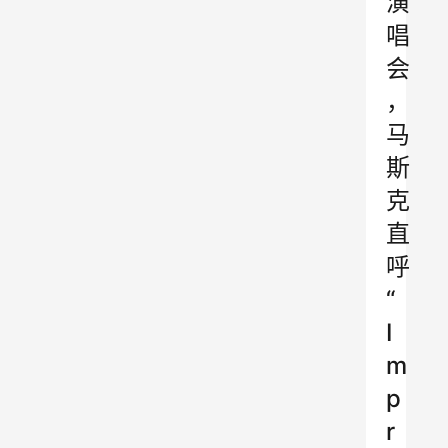
演
唱
会
，
马
斯
克
直
呼
“
I
m
p
r