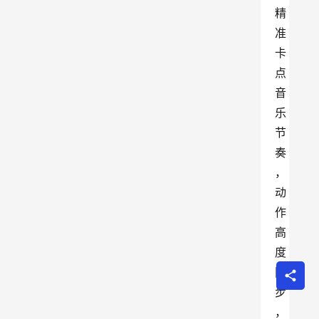
精
准
卡
点
音
乐
节
奏
，
动
作
高
度
同
步
，