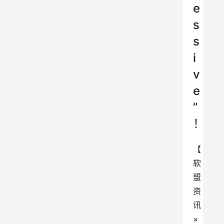
e
s
s
i
v
e
”
！
【
软
盟
资
讯
×