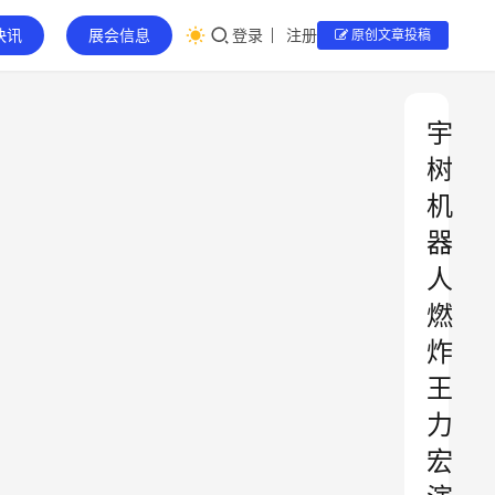
快讯
展会信息
登录
注册
原创文章投稿
宇
树
机
器
人
燃
炸
王
力
宏