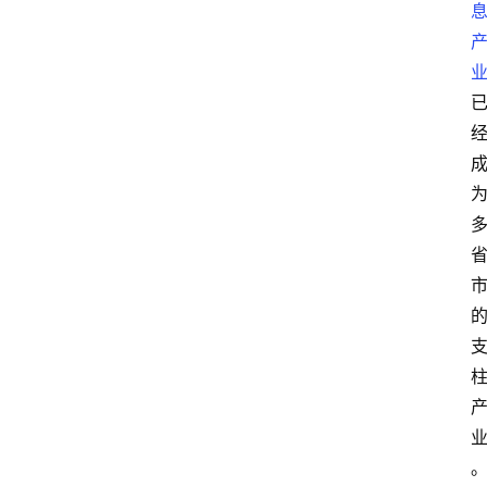
数
字
经
济
A
I
人
工
智
能
业
界