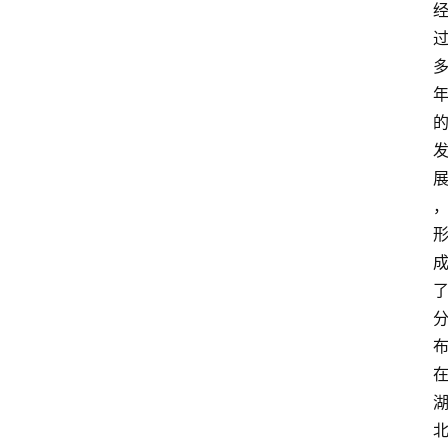
焦
点
登录
注册
互
联
网
创
业
每
日
快