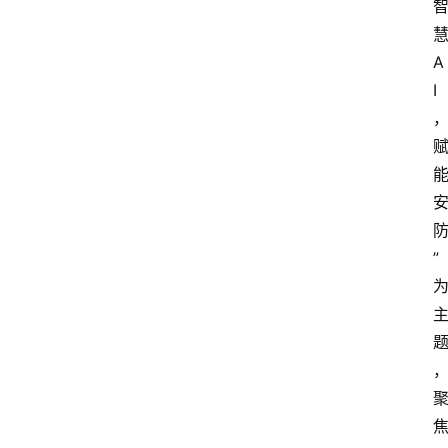
A
I
”