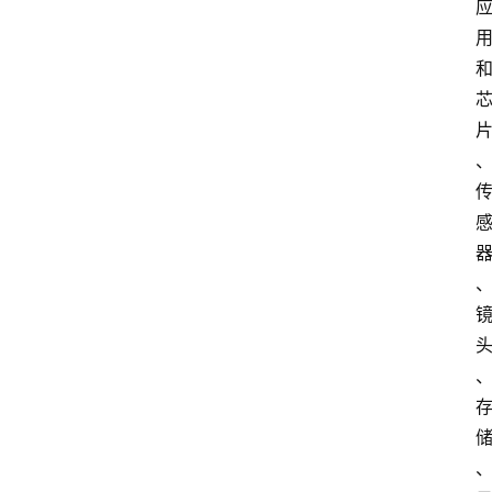
数
字
经
济
A
I
人
工
智
能
业
界