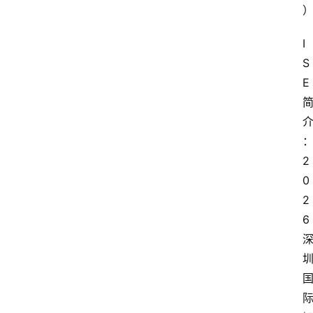
I
S
E
2
0
2
6