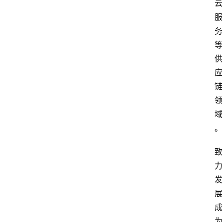
焦
点
登录
注册
互
联
网
创
业
每
日
快