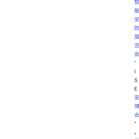
“
I
S
E
”