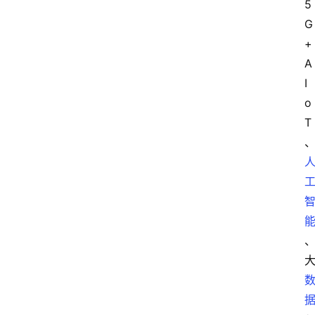
5
G
+
A
I
o
T