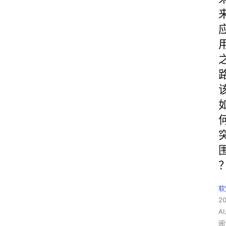
软
2
A
阅