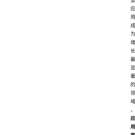
焦
点
登录
注册
互
联
网
创
业
每
日
快