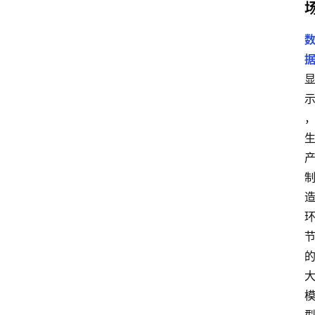
数
字
经
济
A
I
人
工
智
能
业
界