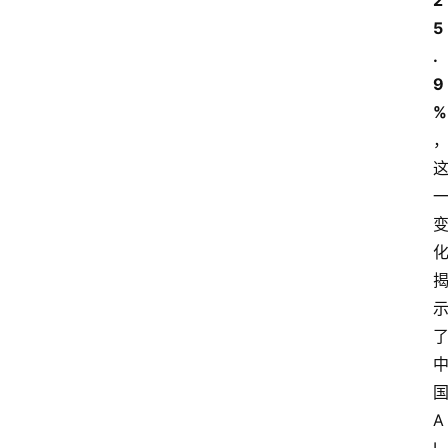
2
5
.
9
%
A