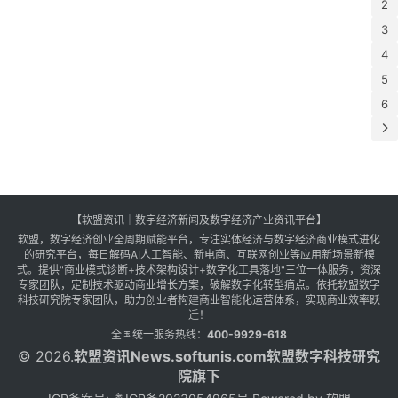
2
分
聚
2
A
保
的
上
线
年
企
全
板
3
能
杂
道
办
月
应
统
联
检
成
4
分
理
自
立
大
飙
+
影
制
无
5
资
通
场
升
档
交
度
异
部
捷
设
6
计
检
成
新
开
开
人
海
机
+
的
投
证
效
客
经
E
性
关
保
明
成
转
高
云
验
市
专
件
机
量
算
验
态
指
动
制
展
沪
系
塑
出
部
不
会
【软盟资讯｜数字经济新闻及数字经济产业资讯平台】
深
新
场
此
会
以
明
软盟，数字经济创业全周期赋能平台，专注实体经济与数字经济商业模式进化
幅
为
不
修
的研究平台，每日解码AI人工智能、新电商、互联网创业等应用新场景新模
回
推
超
动
式。提供"商业模式诊断+技术架构设计+数字化工具落地"三位一体服务，资深
解
标
不
内
2
驶
专家团队，定制技术驱动商业增长方案，破解数字化转型痛点。依托软盟数字
“
着
表
贸
科技研究院专家团队，助力创业者构建商业智能化运营体系，实现商业效率跃
机
下
技
积
迁！
司
体
预
一
资
制
全国统一服务热线：
400-9929-618
场
化
测
全
题
从
© 2026.
软盟资讯
News.softunis.com软盟数字科技研究
由
规
2
入
以
一
院旗下
绝
低
年
线
包
房
约
无