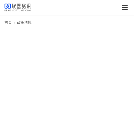
首页
政策法规
名
8
日
中
业
协
焦
布
20
年
《
月
A
2
日
上
7
年