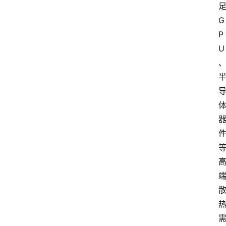
G
P
U