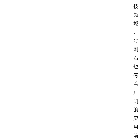
数
字
经
济
A
I
人
工
智
能
业
界