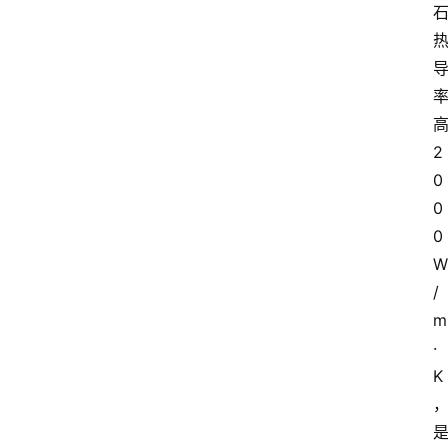
2
0
0
0
W
/
m
·
K