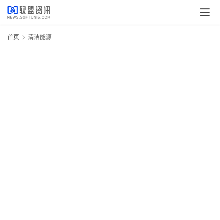
首页
清洁能源
参
2
名
2
展
重
息
际
20
年
产
日
览