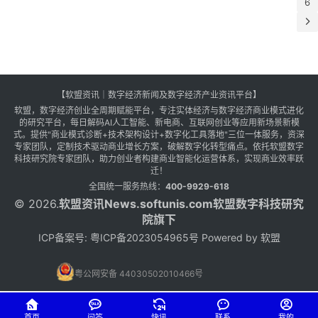
6
【软盟资讯｜数字经济新闻及数字经济产业资讯平台】
软盟，数字经济创业全周期赋能平台，专注实体经济与数字经济商业模式进化
的研究平台，每日解码AI人工智能、新电商、互联网创业等应用新场景新模
式。提供"商业模式诊断+技术架构设计+数字化工具落地"三位一体服务，资深
专家团队，定制技术驱动商业增长方案，破解数字化转型痛点。依托软盟数字
科技研究院专家团队，助力创业者构建商业智能化运营体系，实现商业效率跃
迁！
全国统一服务热线：
400-9929-618
© 2026.
软盟资讯
News.softunis.com软盟数字科技研究
院旗下
ICP备案号:
粤ICP备2023054965号
Powered by
软盟
粤公网安备 44030502010466号
首页
问答
快讯
联系
我的